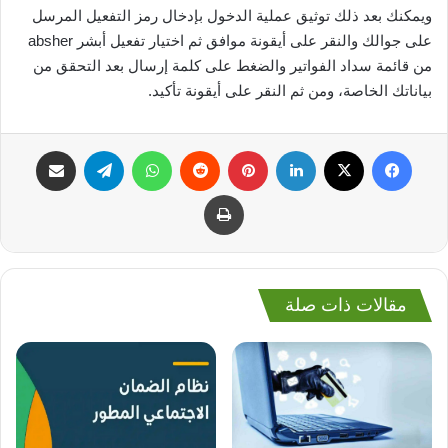
ويمكنك بعد ذلك توثيق عملية الدخول بإدخال رمز التفعيل المرسل
على جوالك والنقر على أيقونة موافق ثم اختيار تفعيل أبشر absher
من قائمة سداد الفواتير والضغط على كلمة إرسال بعد التحقق من
بياناتك الخاصة، ومن ثم النقر على أيقونة تأكيد.
فيسبوك
‫X
لينكدإن
بينتيريست
واتساب
تيلقرام
مشاركة عبر البريد
طباعة
مقالات ذات صلة