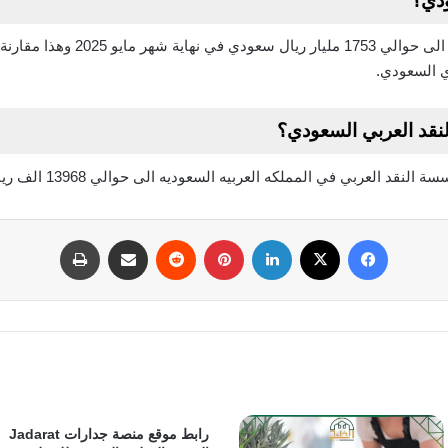
ودي؟
ارتفعت الأصول الاحتياطية في الخارج 
ي السعودي.
قد العربي السعودي؟
ربي في المملكه العربيه السعوديه الى حوالي 13968 الف ريال سعودي شهريا
فيسبوك
‫X
لينكدإن
بينتيريست
مشاركة عبر البريد
طباعة
رابط موقع منصة جدارات Jadarat