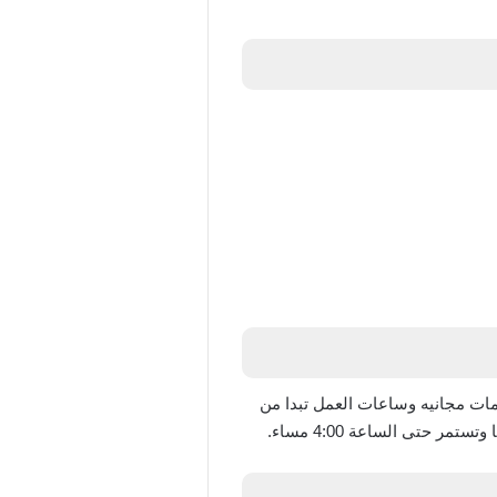
وي مثلا على هاتف 6666-125-800، كما ان جميع المكالمات مجانيه وساعات العمل تبدا من