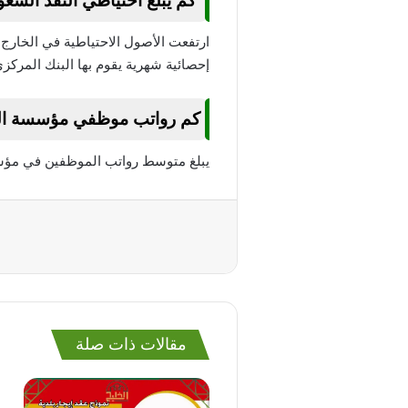
كم يبلغ احتياطي النقد السع
إحصائية شهرية يقوم بها البنك المركز
كم رواتب موظفي مؤسسة الن
يبلغ متوسط رواتب الموظفين في مؤسسة النقد الع
مقالات ذات صلة