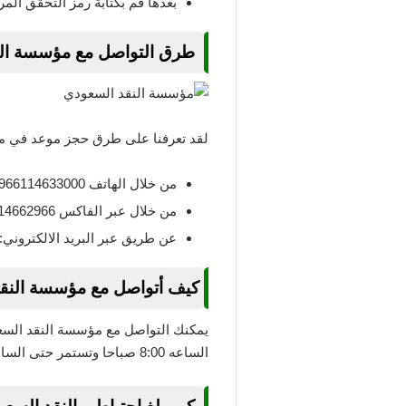
بعدها قم بكتابة رمز التحقق ال
طرق التواصل مع مؤسسة الن
لقد تعرفنا على طرق حجز موعد في م
من خلال الهاتف 0966114633000.
من خلال عبر الفاكس 0966114662966.
عن طريق عبر البريد الالكتروني:
كيف أتواصل مع مؤسسة النقد
الساعه 8:00 صباحا وتستمر حتى الساعة 4:00 مساء أما في أيام شهر رمضان يبدأ العمل من الساعه 10:00 صباحا وتستمر حتى الساعة 4:00 مساء.