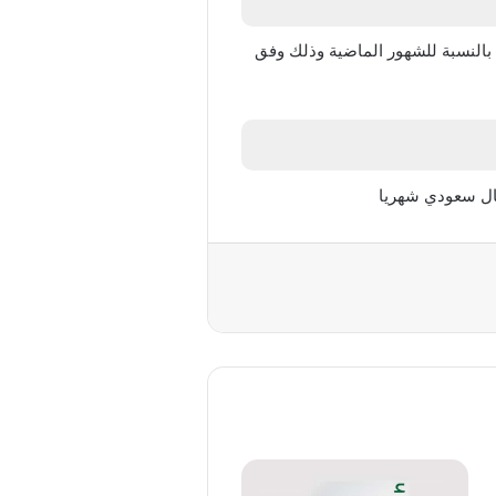
الى حوالي 1753 مليار ريال سعودي في نهاية شهر مايو 2025 وهذا مقارنة بالنسبة للشهور الماضية وذلك وفق