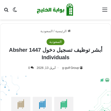
القائمة
بح
الوضع ا
الرئيسية
/
السعودية
السعودية
أبشر توظيف تسجيل دخول 1447 Absher
Individuals
g-gulf Group
أبريل 13, 2026
0