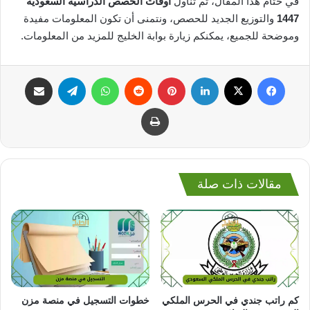
في ختام هذا المقال، تم تناول
أوقات الحصص الدراسية السعودية
1447
والتوزيع الجديد للحصص، ونتمنى أن تكون المعلومات مفيدة
وموضحة للجميع، يمكنكم زيارة بوابة الخليج للمزيد من المعلومات.
فيسبوك
‫X
لينكدإن
بينتيريست
واتساب
تيلقرام
مشاركة عبر البريد
طباعة
مقالات ذات صلة
كم راتب جندي في الحرس الملكي
خطوات التسجيل في منصة مزن