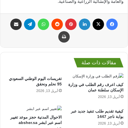
والعامة والإنشائية الزراعية والصناعية.
فيسبوك
‫X
لينكدإن
بينتيريست
واتساب
تيلقرام
مشاركة عبر البريد
طباعة
مقالات ذات صلة
تغريسات اليوم الوطني السعودي
95 نحلم ونحقق
كيف اعرف رقم الطلب في وزارة
الإسكان سلطنة عمان
أبريل 13, 2026
أبريل 13, 2026
كيفية تقديم طلب تنفيذ جديد عبر
بوابة ناجز 1447
الاحوال المدنية حجز موعد تغيير
اسم عبر ابشر absher.sa
أبريل 13, 2026