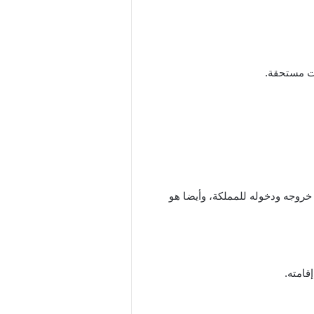
ات مستحقة.
خروجه ودخوله للمملكة، وأيضا هو
قامته.