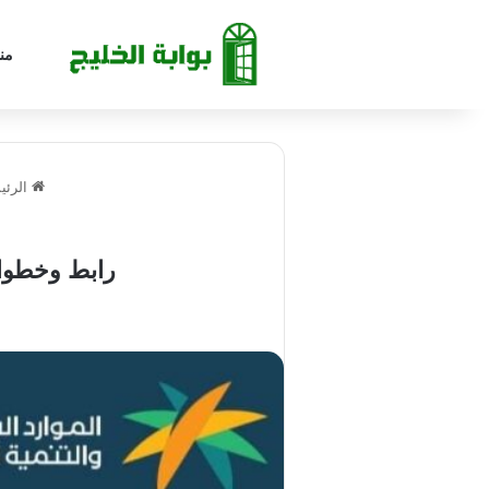
من
الرئي
رابط وخطوات 