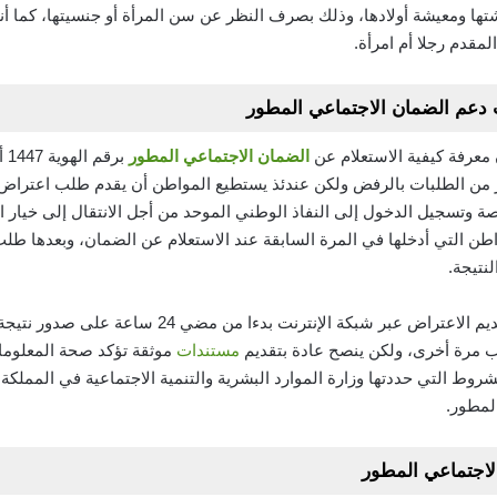
معيشتها ومعيشة أولادها، وذلك بصرف النظر عن سن المرأة أو جنسيتها، كما 
مقدم رجلا أم امرأة.
دعم الضمان الاجتماعي المطور
 معرفة كيفية الاستعلام عن
الضمان الاجتماعي المطور
بر
ثير من الطلبات بالرفض ولكن عندئذ يستطيع المواطن أن يقدم طلب اعت
ة وتسجيل الدخول إلى النفاذ الوطني الموحد من أجل الانتقال إلى خيار ا
واطن التي أدخلها في المرة السابقة عند الاستعلام عن الضمان، وبعدها طل
لنتيجة.
من الجدير بالذكر أنه يحق للمواطن تقديم الاعتراض عبر ش
لب مرة أخرى، ولكن ينصح عادة بتقديم
مستندات
موثقة تؤكد صحة المعلومات
وط التي حددتها وزارة الموارد البشرية والتنمية الاجتماعية في المملكة، و
لمطور.
اجتماعي المطور