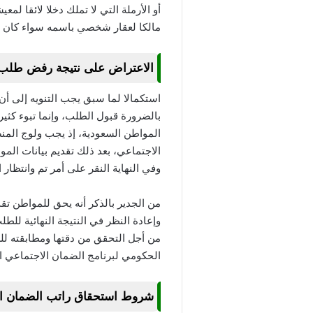
أو الأرملة التي لا تملك دخلا لائقا ل
مالكا لعقار شخصي باسمه سواء كان ال
الاعتراض على نتيجة رفض طلب 
استكمالا لما سبق يجب التنويه إلى أن
بالضرورة قبول الطلب، وإنما تبوء ك
المواطن السعودية، إذ يجب ولوج المنص
الاجتماعي، بعد ذلك تقديم بيانات الم
وفي النهاية النقر على أمر تم وانتظار ا
وإعادة النظر في النتيجة النهائية للط
من أجل التحقق من دقتها ومطابقته للشر
الحكومي لبرنامج الضمان الاجتماعي ا
شروط استحقاق راتب الضمان ال