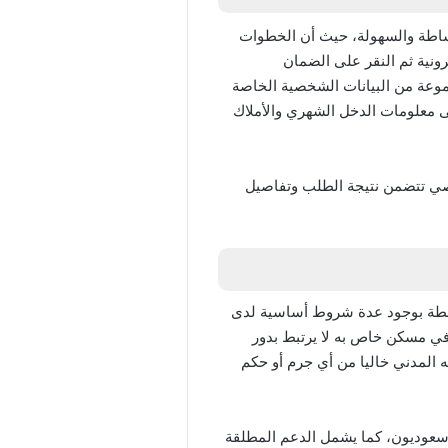
جتماعي المطور برقم الهوية 1447 تتسم بشكل عام بالبساطة والسهولة، حيث أن الخطوات
ونية ثم النقر على الضمان
وعة من البيانات الشخصية الخاصة
 معلومات الدخل الشهري والأملاك
رود رسالة نصية قصيرة sms على رقم الجوال الشخصي تتضمن نتيجة الطلب وتفاصيل
 المطور برقم الهوية 1447 وقبول الطلبات عادة مرتبطة بوجود عدة شروط أساسية لدى
في مسكن خاص به لا يرتبط بدور
 المدني خاليا من أي جرم أو حكم
 سعوديون، كما يشمل الدعم المطلقة