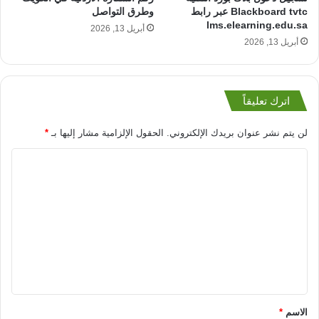
وطرق التواصل
Blackboard tvtc عبر رابط
lms.elearning.edu.sa
أبريل 13, 2026
أبريل 13, 2026
اترك تعليقاً
لن يتم نشر عنوان بريدك الإلكتروني.
الحقول الإلزامية مشار إليها بـ
*
ا
ل
ت
ع
ل
ي
ق
*
الاسم
*