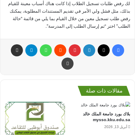
لك رفض طلبات تسجيل الطلاب إذا كانت هناك أسباب معينة للقيام
بذلك، مثل فشل ولي الأمر في تقديم المستندات المطلوبة، يمكنك
رفض طلب تسجيل معين من خلال القيام بما يلي من قائمة “حالة
الطلب” اختر “تم إرسال الطلب إلى المدرسة”.
فيسبوك
‫X
لينكدإن
بينتيريست
واتساب
تيلقرام
مشاركة عبر البريد
طباعة
مقالات ذات صلة
بلاك بورد جامعة الملك خالد
mysso.kku.edu.sa
أبريل 13, 2026