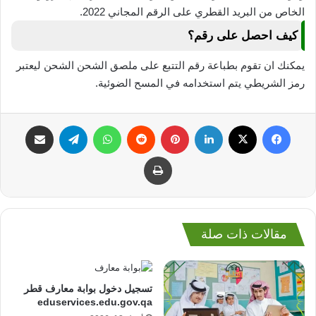
الخاص من البريد القطري على الرقم المجاني 2022.
كيف احصل على رقم؟
يمكنك ان تقوم بطباعة رقم التتبع على ملصق الشحن الشحن ليعتبر
رمز الشريطي يتم استخدامه في المسح الضوئية.
فيسبوك
‫X
لينكدإن
بينتيريست
واتساب
تيلقرام
مشاركة عبر البريد
طباعة
مقالات ذات صلة
تسجيل دخول بوابة معارف قطر
eduservices.edu.gov.qa