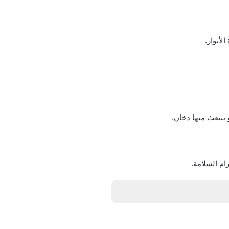
لأنوار.
 ينبعث منها دخان.
م السلامة.