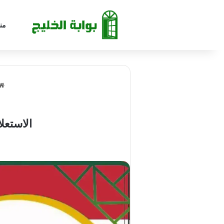
من
الاستعل