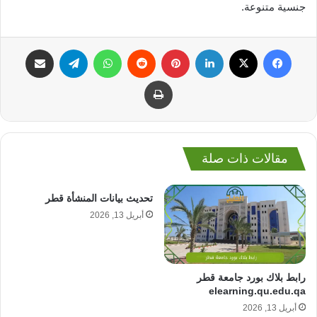
جنسية متنوعة.
فيسبوك
‫X
لينكدإن
بينتيريست
واتساب
تيلقرام
مشاركة عبر البريد
طباعة
مقالات ذات صلة
تحديث بيانات المنشأة قطر
أبريل 13, 2026
رابط بلاك بورد جامعة قطر
elearning.qu.edu.qa
أبريل 13, 2026