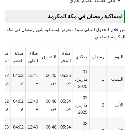
أذان العشاء: عصام بخاري.
امساكية رمضان في مكة المكرمة
من خلال الجدول التالي سوف نعرض إمساكية شهر رمضان في مكة
المكرمة فيما يلي:
صلاة
صلاة
صلاة
صلاة
اليوم
رمضان
ميلادي
الشروق
الفجر
الظهر
العصر
المغ
01
06:32
04:02
12:41
06:49
05:35
السبت
1
مارس،
ص
ص
م
م
م
2025
02
06:32
04:02
12:40
06:48
05:34
الأحد
2
مارس،
ص
ص
م
م
م
2025
03
06:33
04:02
12:40
06:48
05:34