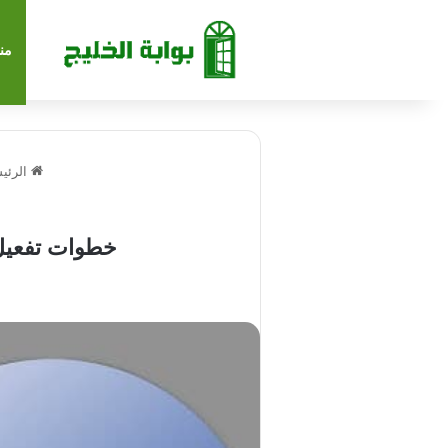
من
الرئي
خطوات تفعيل م