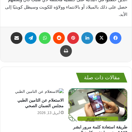
حصل على ذلك بالميلاد أو بالانتماء وولاؤه للكويت وسيظل كويتيًا إلى
الأبد.
فيسبوك
‫X
لينكدإن
بينتيريست
واتساب
تيلقرام
مشاركة عبر البريد
طباعة
مقالات ذات صلة
الاستعلام عن التامين الطبي
مجلس الضمان الصحي
أبريل 13, 2026
طريقة استعادة كلمة مرور ابشر