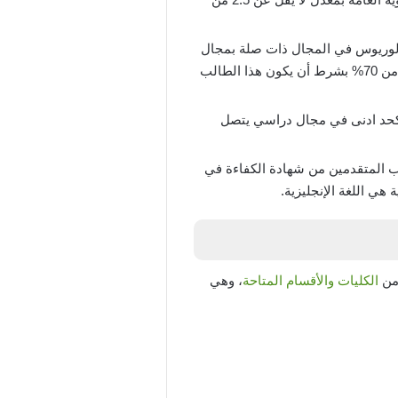
كالوريوس في المجال ذات صلة بمجال
الماجستير الذي قدم عليه بمعدل لا يقل عن ثلاثة من أربعة أي يعادل 70% ويمكن أن يتم الأخذ بمعدلات أقل من 70% بشرط أن يكون هذا الطالب
 الدكتوراة داخل جامعة المدينة العالمية يشترط الحصول على درجة الماجستير بمعدل 70% كحد ادنى في مجال دراسي يتصل
انها عن طريق الإلتحاق بإختبار IELTS بحد أدنى 5 وقد يعفى الطلاب المتقدمين من شهادة الكفاءة في
 هي اللغة الإنجليزية.
 من
الكليات والأقسام المتاحة
، وهي