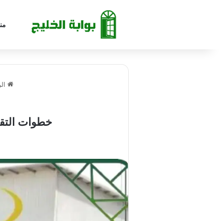
من
الر
خطوات التقدي