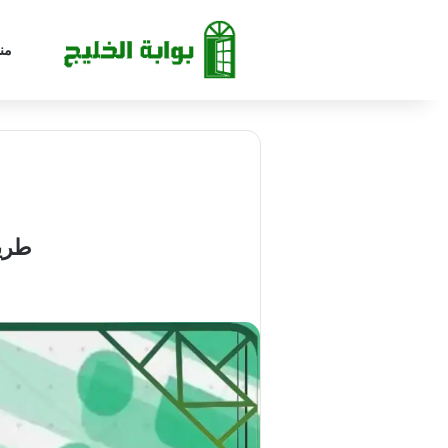
من
طريق