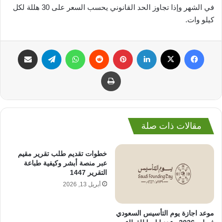
في الشهر وإذا تجاوز الحد القانوني يحسب السعر على 30 هللة لكل
كيلو وات.
فيسبوك
‫X
لينكدإن
بينتيريست
واتساب
تيلقرام
مشاركة عبر البريد
طباعة
مقالات ذات صلة
خطوات تقديم طلب تقرير مقيم
عبر منصة أبشر وكيفية طباعة
التقرير 1447
أبريل 13, 2026
موعد اجازة يوم التأسيس السعودي