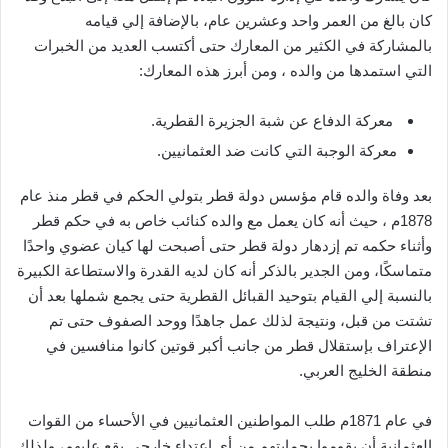
كان بالغ من العمر واحد وعشرين عام، بالإضافة إلي قيامه
بالمشاركة في الكثير من المعارك حتى أكتسب العديد من الخبرات
التي استمدها من والده ، ومن أبرز هذه المعارك:
معركة الدفاع عن شبة الجزيرة القطرية.
معركة الوجبة التي كانت ضد العثمانيين.
بعد وفاة والده قام مؤسس دولة قطر بتولي الحكم في قطر منذ عام
1878م ، حيث أنه كان يعمل مع والده كنائب خاص به في حكم قطر
وأثناء حكمه تم إزدهار دولة قطر حتى أصبحت لها كيان عضوي واحدًا
متماسكًا، ومن الجدير بالذكر أنه كان لديه القدرة والاستطاعة الكبيرة
بالنسبة إلي القيام بتوحيد القبائل القطرية حتى يجمع شملها بعد أن
تشتت من قبل، ونتيجة لذلك عمل جاهدًا ووحد الصفوف حتى تم
الإعتراف بإستقلال قطر من جانب أكبر قوتين كانوا منافسين في
منطقة الخليج العربي.
في عام 1871م طلب المواطنين العثمانيين في الأحساء من القوات
العثمانية أن يقوموا بحمايتهم من أي اعتداء خارجي يقع عليهم، ولذلك