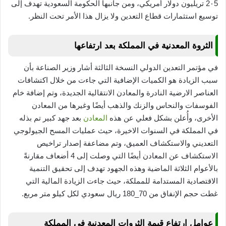
2٠5 تريليون دولار أمريكي، ومن جانبها الحكومة السعودية تهدف إلى
توسيع استثمارات قطاع التعدين ولا يزال هذا الأمر تحت النظر.
الثروة المعدنية في المملكة بعد ارتفاعها
في مؤتمر التعدين الدولي النسخة الثالثة أشار وزير الصناعة بأن
سبب الزيادة هو الكميات الإضافية التي جاءت من خلال اكتشافات
العناصر الارضية النادرة والمعادن الانتقالية الجديدة، وتم إضافة خام
الفوسفات والنحاس والزنك والذهب أيضًا وغيرها من المعادن
الأخرى، وأُعلن بشكل فعلي عن هذه
المعادن
بعد جهد كبير تم بذله
في المملكة في السنوات الاخيرة، حيث عمليات المسح الجيولوجي
التعديني والاستكشاف العميق، وتم مضاعفة إصدار تراخيص
الاستكشاف عن المعادن أيضًا التي وصلت إلى 4 أضعاف مقارنةً
بالأعوام الثلاثة الماضية وهذه الجهود تهدف إلى تحقيق التنمية
الاقتصادية المستدامة للمملكة، حيث جاءت الزيادة المالية التي
غطت حجم الإنفاق من 70_180 ريال سعودي لكل كيلو متر مربع.
عوامل ارتفاع قيمة الثروات المعدنية في المملكة