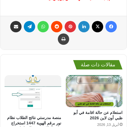
فيسبوك
‫X
لينكدإن
بينتيريست
واتساب
تيلقرام
مشاركة عبر البريد
طباعة
مقالات ذات صلة
استعلام عن حالة اقامة في أبو
منصة مدرستي نتائج الطلاب نظام
ظبي أون لاين 2026
نور برقم الهوية 1447 استخراج
أبريل 13, 2026