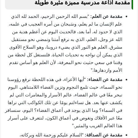
مقدمة اذاعة مدرسية مميزة مثيرة طويلة
مقدمة عن العلم:
“بسم الله الرحمن الرحيم، الحمد لله الذي
علم الإنسان ما لم يعلم، وسَبحان من أمره العجيب في علمه،
الذي لا حدود له. أما بعد، فالحديث اليوم عن أعظم هدية من
الله عز وجل، العلم، الذي به نرفع أمتنا ونمضي نحو مستقبل
مشرق. العلم هو النور الذي يضيء دروبنا، وهو السلاح الأقوى
الذي يمكن أن نواجه به تحديات الحياة. فلنستغل كل لحظة من
وقتنا في سعي حثيث نحو المعرفة، لأن العلم هو أساس تقدم
الأمم وازدهارها.”
مقدمة عن الفضاء:
“أيها الأعزاء، في هذه اللحظة نرفع رؤوسنا
نحو السماء، حيث تلمع النجوم وتزين الفضاء اللامتناهي. اليوم
نبحر معًا في عالم الفضاء، عالم الأسرار والمغامرات التي لم
يكشف عنها بعد. هل تساءلتم يومًا عن تلك الكواكب التي نراها
في السماء؟ وما الذي يوجد في أعماق الفضاء؟ اليوم، سنسافر
معًا عبر الأفلاك ونغوص في أعماق الكون، لنتعرف على أسرار
هذا العالم الغريب والمثير.”
مقدمة عن الصداقة:
“السلام عليكم ورحمة الله وبركاته،