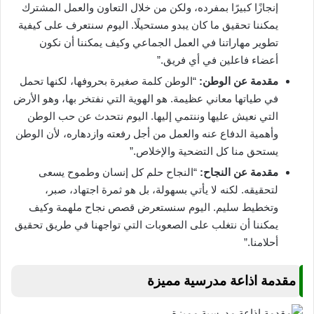
إنجازًا كبيرًا بمفرده، ولكن من خلال التعاون والعمل المشترك
يمكننا تحقيق ما كان يبدو مستحيلًا. اليوم سنتعرف على كيفية
تطوير مهاراتنا في العمل الجماعي وكيف يمكننا أن نكون
أعضاء فاعلين في أي فريق.”
مقدمة عن الوطن:
“الوطن كلمة صغيرة بحروفها، لكنها تحمل
في طياتها معاني عظيمة. هو الهوية التي نفتخر بها، وهو الأرض
التي نعيش عليها وننتمي إليها. اليوم نتحدث عن حب الوطن
وأهمية الدفاع عنه والعمل من أجل رفعته وازدهاره، لأن الوطن
يستحق منا كل التضحية والإخلاص.”
مقدمة عن النجاح:
“النجاح حلم كل إنسان وطموح يسعى
لتحقيقه. لكنه لا يأتي بسهولة، بل هو ثمرة اجتهاد، صبر،
وتخطيط سليم. اليوم سنستعرض قصص نجاح ملهمة وكيف
يمكننا أن نتغلب على الصعوبات التي تواجهنا في طريق تحقيق
أحلامنا.”
مقدمة اذاعة مدرسية مميزة