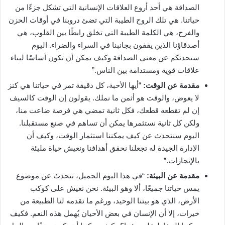
الصداقة هي أحد أروع العلاقات الإنسانية التي تشكل جزءًا من
حياتنا. هي تلك الروح الطيبة التي تضئ دروبنا في أوقات الحزن
والفرح، هي الكلمة الطيبة التي تخلق رابطًا بين القلوب، هي
أصدقاؤنا الذين يقفون بجانبنا في السراء والضراء. اليوم
سنحدثكم عن معنى الصداقة وكيف يمكن أن تكون أساسًا لبناء
علاقات قوية ومستدامة بين الناس.”
مقدمة عن الوقت:
“أيها الأحبة، كل دقيقة تمر في حياتنا هي كنز
لا يعوض، والوقت هو أثمن ما نملك. يقولون إن الوقت كالسيف
إن لم تقطعه قطعك، فكل ثانية تمضي هي فرصة ضاعت منا،
ولكن كل ثانية نستثمرها يمكن أن تساهم في صنع مستقبلنا.
اليوم سنتحدث عن كيف يمكننا استثمار الوقت، وكيف أن
الإدارة الجيدة له تجعلنا نحقق أهدافنا ونعيش حياة مليئة
بالإنجازات.”
مقدمة عن البيئة:
“في هذا اليوم الجميل، نتحدث عن موضوع
يمس حياتنا جميعًا، ألا وهو البيئة. نحن نعيش على كوكب
الأرض، الذي هو بيتنا الوحيد، ورغم ما تقدمه لنا الطبيعة من
خيرات، إلا أن الإنسان في بعض الأحيان يُهمل هذه النعم. فكيف