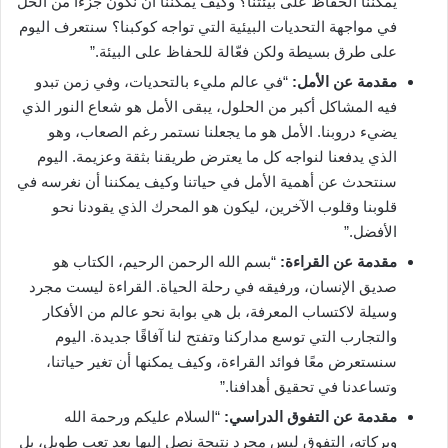
يمكننا الحفاظ على بيئتنا؟ وكيف يمكننا أن نكون جزءًا من الحل
في مواجهة التحديات البيئية التي تواجه كوكبنا؟ سنتعرف اليوم
على طرق بسيطة ولكن فعّالة للحفاظ على البيئة.”
مقدمة عن الأمل:
“في عالم مليء بالتحديات، وفي زمن تبدو
فيه المشاكل أكبر من الحلول، يبقى الأمل هو شعاع النور الذي
يضيء دروبنا. الأمل هو ما يجعلنا نستمر رغم الصعاب، وهو
الذي يدفعنا لنواجه كل ما يعترض طريقنا بثقة وعزيمة. اليوم
سنتحدث عن أهمية الأمل في حياتنا وكيف يمكننا أن نغرسه في
قلوبنا وقلوب الآخرين، ليكون هو المحرك الذي يقودنا نحو
الأفضل.”
مقدمة عن القراءة:
“بسم الله الرحمن الرحيم، الكتاب هو
صديق الإنسان، ورفيقه في رحلة الحياة. القراءة ليست مجرد
وسيلة لاكتساب المعرفة، بل هي بوابة نحو عالم من الأفكار
والتجارب التي توسع مداركنا وتفتح لنا آفاقًا جديدة. اليوم
سنستعرض معًا فوائد القراءة، وكيف يمكنها أن تغير حياتنا،
وتساعدنا في تحقيق أهدافنا.”
مقدمة عن التفوق الدراسي:
“السلام عليكم ورحمة الله
وبركاته، التفوق ليس مجرد نتيجة نصل إليها بعد تعب طويل، بل