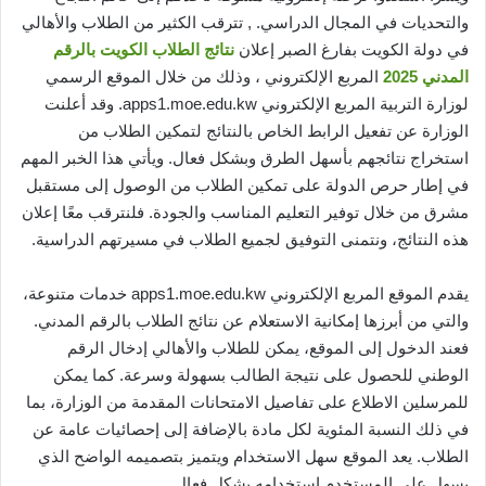
والتحديات في المجال الدراسي. , تترقب الكثير من الطلاب والأهالي
في دولة الكويت بفارغ الصبر إعلان
نتائج الطلاب الكويت بالرقم
المدني 2025
المربع الإلكتروني ، وذلك من خلال الموقع الرسمي
لوزارة التربية المربع الإلكتروني apps1.moe.edu.kw. وقد أعلنت
الوزارة عن تفعيل الرابط الخاص بالنتائج لتمكين الطلاب من
استخراج نتائجهم بأسهل الطرق وبشكل فعال. ويأتي هذا الخبر المهم
في إطار حرص الدولة على تمكين الطلاب من الوصول إلى مستقبل
مشرق من خلال توفير التعليم المناسب والجودة. فلنترقب معًا إعلان
هذه النتائج، ونتمنى التوفيق لجميع الطلاب في مسيرتهم الدراسية.
يقدم الموقع المربع الإلكتروني apps1.moe.edu.kw خدمات متنوعة،
والتي من أبرزها إمكانية الاستعلام عن نتائج الطلاب بالرقم المدني.
فعند الدخول إلى الموقع، يمكن للطلاب والأهالي إدخال الرقم
الوطني للحصول على نتيجة الطالب بسهولة وسرعة. كما يمكن
للمرسلين الاطلاع على تفاصيل الامتحانات المقدمة من الوزارة، بما
في ذلك النسبة المئوية لكل مادة بالإضافة إلى إحصائيات عامة عن
الطلاب. يعد الموقع سهل الاستخدام ويتميز بتصميمه الواضح الذي
يسهل على المستخدم استخدامه بشكل فعال.