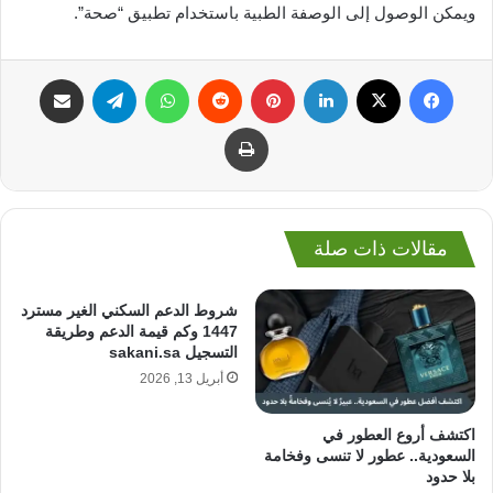
ويمكن الوصول إلى الوصفة الطبية باستخدام تطبيق “صحة”.
فيسبوك
‫X
لينكدإن
بينتيريست
واتساب
تيلقرام
مشاركة عبر البريد
طباعة
مقالات ذات صلة
شروط الدعم السكني الغير مسترد
1447 وكم قيمة الدعم وطريقة
التسجيل sakani.sa
أبريل 13, 2026
اكتشف أروع العطور في
السعودية.. عطور لا تنسى وفخامة
بلا حدود